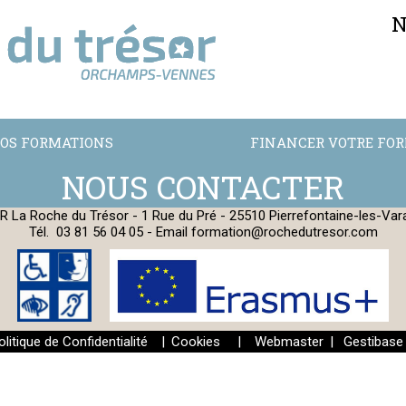
N
OS FORMATIONS
FINANCER VOTRE FO
R La Roche du Trésor - 1 Rue du Pré - 25510 Pierrefontaine-les-Var
Tél.
03 81 56 04 05
- Email
formation@rochedutresor.com
olitique de Confidentialité
|
Cookies
|
Webmaster
|
Gestibase