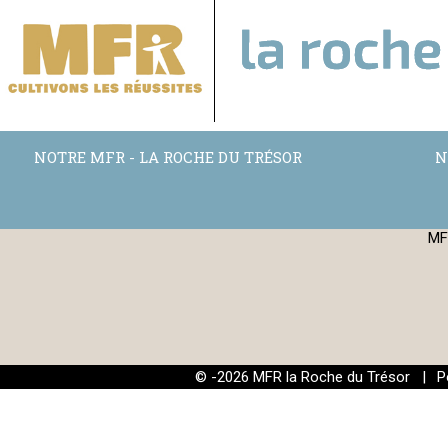
NOTRE MFR - LA ROCHE DU TRÉSOR
N
MF
© -2026 MFR la Roche du Trésor |
P