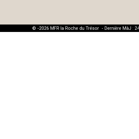
© -2026 MFR la Roche du Trésor - Dernière MàJ : 