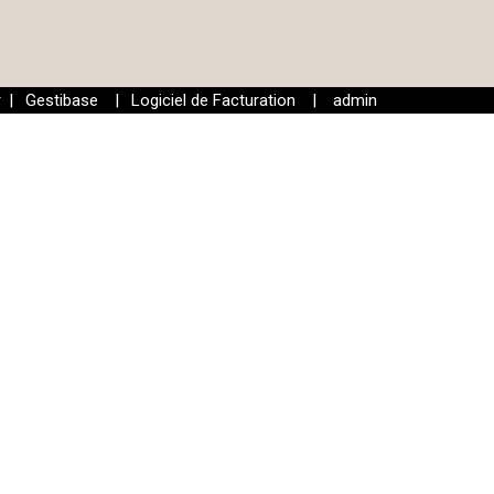
r
|
Gestibase
|
Logiciel de Facturation
|
admin